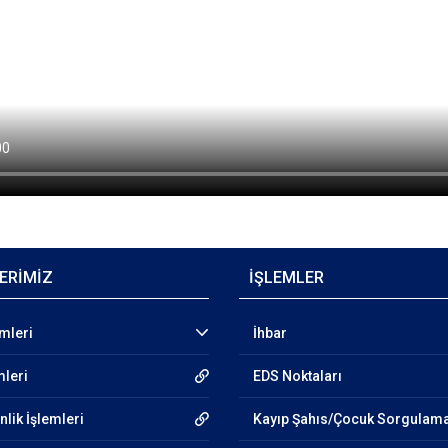
ERİMİZ
İŞLEMLER
emleri
İhbar
mleri
EDS Noktaları
lik İşlemleri
Kayıp Şahıs/Çocuk Sorgulam