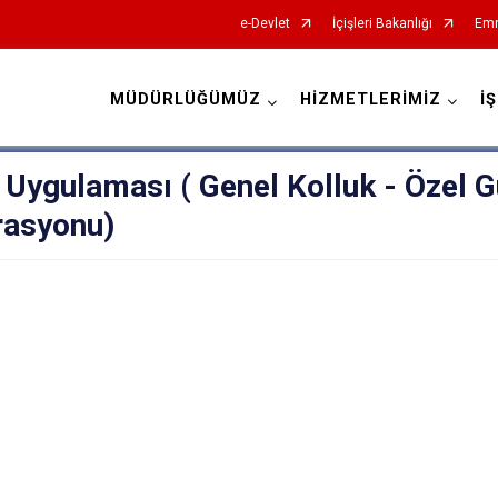
e-Devlet
İçişleri Bakanlığı
Emn
MÜDÜRLÜĞÜMÜZ
HİZMETLERİMİZ
İ
İl Emniyet Müdürlükleri
ygulaması ( Genel Kolluk - Özel Güv
rasyonu)