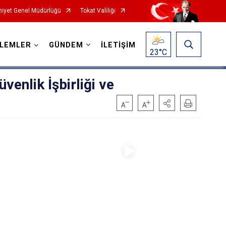
iyet Genel Müdürlüğü
Tokat Valiliği
ŞLEMLER
GÜNDEM
İLETİŞİM
23
°C
enlik İşbirliği ve