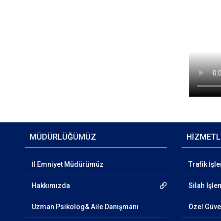
MÜDÜRLÜĞÜMÜZ
HİZMETL
İl Emniyet Müdürümüz
Trafik İşl
Hakkımızda
Silah İşle
Uzman Psikolog& Aile Danışmanı
Özel Güven